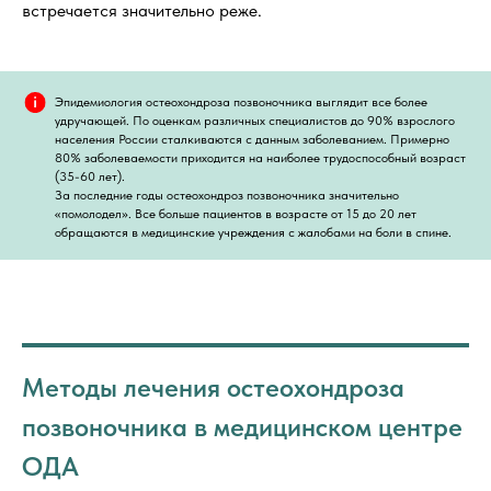
встречается значительно реже.
Эпидемиология остеохондроза позвоночника выглядит все более
удручающей. По оценкам различных специалистов до 90% взрослого
населения России сталкиваются с данным заболеванием. Примерно
80% заболеваемости приходится на наиболее трудоспособный возраст
(35-60 лет).
За последние годы остеохондроз позвоночника значительно
«помолодел». Все больше пациентов в возрасте от 15 до 20 лет
обращаются в медицинские учреждения с жалобами на боли в спине.
Методы лечения остеохондроза
позвоночника в медицинском центре
ОДА