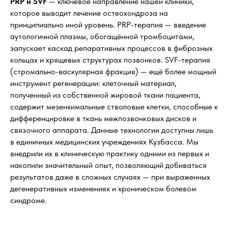
PRP и SVF
— ключевое направление нашей клиники,
которое выводит лечение остеохондроза на
принципиально иной уровень. PRP-терапия — введение
аутологичной плазмы, обогащённой тромбоцитами,
запускает каскад репаративных процессов в фиброзных
кольцах и хрящевых структурах позвонков. SVF-терапия
(стромально-васкулярная фракция) — ещё более мощный
инструмент регенерации: клеточный материал,
полученный из собственной жировой ткани пациента,
содержит мезенхимальные стволовые клетки, способные к
дифференцировке в ткань межпозвонковых дисков и
связочного аппарата. Данные технологии доступны лишь
в единичных медицинских учреждениях Кузбасса. Мы
внедрили их в клиническую практику одними из первых и
накопили значительный опыт, позволяющий добиваться
результатов даже в сложных случаях — при выраженных
дегенеративных изменениях и хроническом болевом
синдроме.